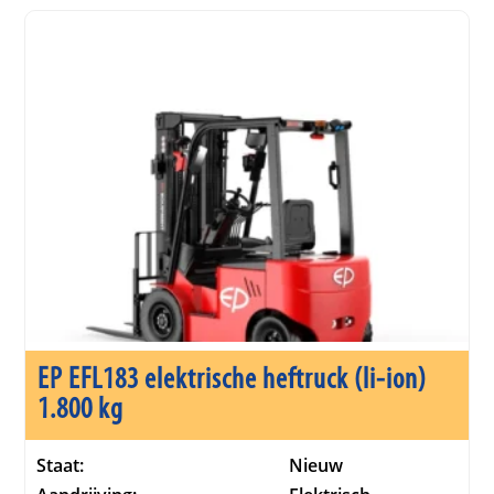
EP EFL183 elektrische heftruck (li-ion)
1.800 kg
Staat:
Nieuw