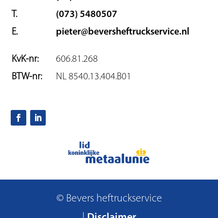
T.
(073) 5480507
E.
pieter@beversheftruckservice.nl
KvK-nr:
606.81.268
BTW-nr:
NL 8540.13.404.B01
© Bevers heftruckservice
|
Disclaimer