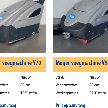
r veegmachine V70
Meijer veegmachine V9
Nieuw
Staat:
Nieuw
edte:
80 cm
Veegbreedte:
88 cm
citeit:
1050 m²/u
Werkcapaciteit:
3700 m²/u
p aanvraag
Prijs op aanvraag