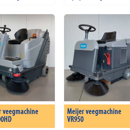
r veegmachine
Meijer veegmachine
00HD
VR950