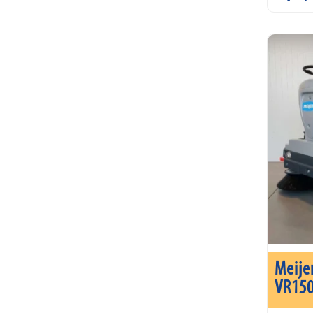
Meije
VR15