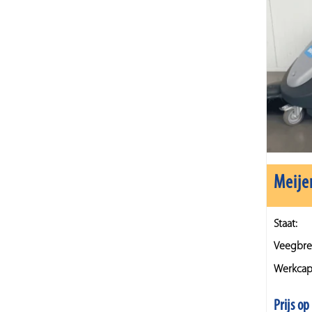
Meije
Staat:
Veegbre
Werkcapa
Prijs o