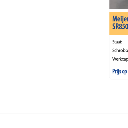
Meije
SR85
Staat:
Schrobb
Werkcapa
Prijs o