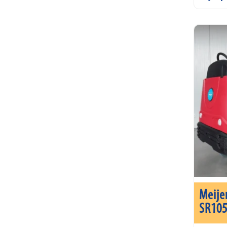
Meije
SR10