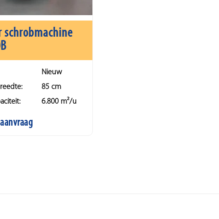
r schrobmachine
0B
Nieuw
reedte:
85 cm
citeit:
6.800 m²/u
p aanvraag