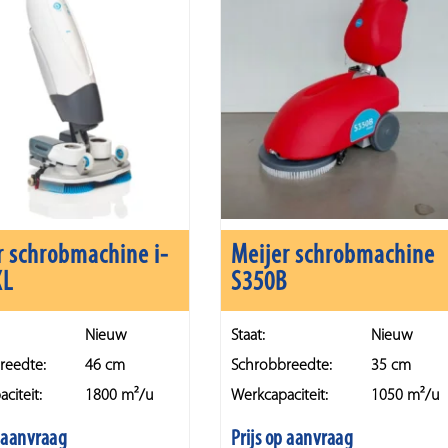
r schrobmachine i-
Meijer schrobmachine
XL
S350B
Nieuw
Staat:
Nieuw
reedte:
46 cm
Schrobbreedte:
35 cm
citeit:
1800 m²/u
Werkcapaciteit:
1050 m²/u
p aanvraag
Prijs op aanvraag