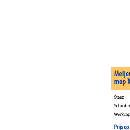
Meije
mop 
Staat:
Schrobb
Werkcapa
Prijs o