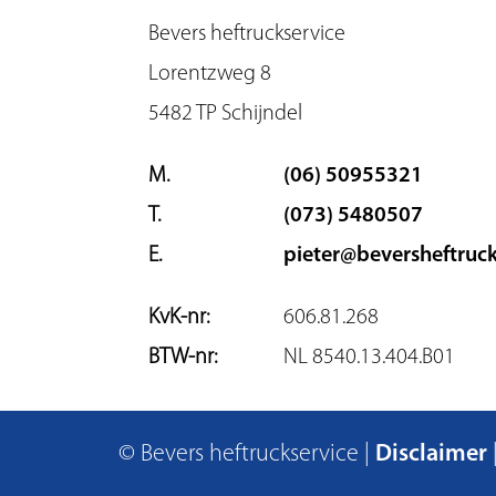
Bevers heftruckservice
Lorentzweg 8
5482 TP Schijndel
M.
(06) 50955321
T.
(073) 5480507
E.
pieter@beversheftruck
KvK-nr:
606.81.268
BTW-nr:
NL 8540.13.404.B01
© Bevers heftruckservice
|
Disclaimer