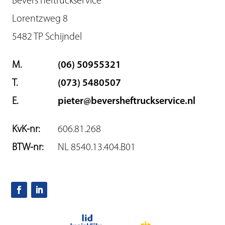
Bevers heftruckservice
Lorentzweg 8
5482 TP Schijndel
M.
(06) 50955321
T.
(073) 5480507
E.
pieter@beversheftruckservice.nl
KvK-nr:
606.81.268
BTW-nr:
NL 8540.13.404.B01