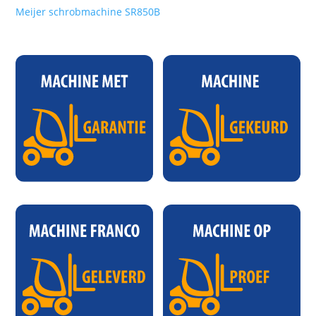
Meijer schrobmachine SR850B