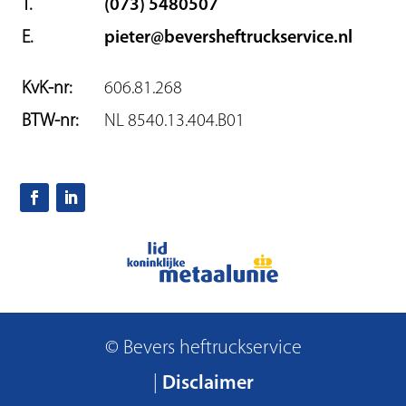
T.
(073) 5480507
E.
pieter@beversheftruckservice.nl
KvK-nr:
606.81.268
BTW-nr:
NL 8540.13.404.B01
© Bevers heftruckservice
|
Disclaimer