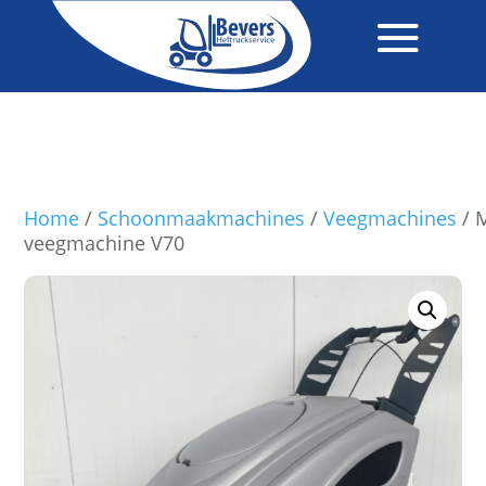
Home
/
Schoonmaakmachines
/
Veegmachines
/ M
veegmachine V70