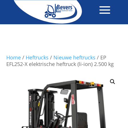
Home
/
Heftrucks
/
Nieuwe heftrucks
/ EP
EFL252-X elektrische heftruck (li-ion) 2.500 kg