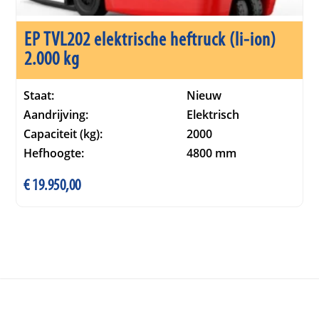
EP TVL202 elektrische heftruck (li-ion)
2.000 kg
Staat:
Nieuw
Aandrijving:
Elektrisch
Capaciteit (kg):
2000
Hefhoogte:
4800 mm
€
19.950,00