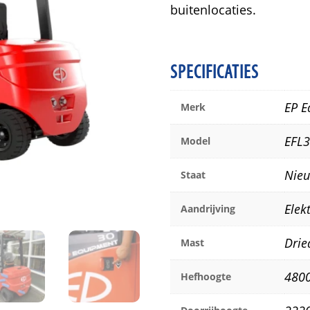
buitenlocaties.
SPECIFICATIES
EP E
Merk
EFL
Model
Nie
Staat
Elek
Aandrijving
Dried
Mast
480
Hefhoogte