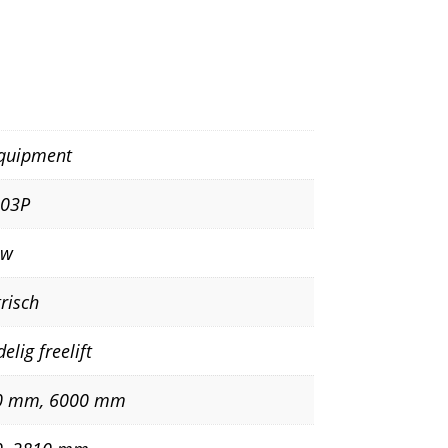
quipment
303P
uw
trisch
elig freelift
0 mm, 6000 mm