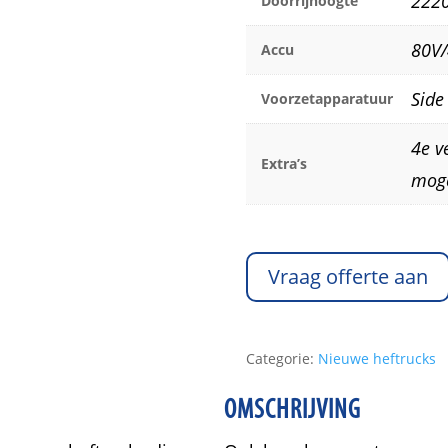
222
Doorrijhoogte
80V
Accu
Side 
Voorzetapparatuur
4e v
Extra’s
moge
Vraag offerte aan
Categorie:
Nieuwe heftrucks
OMSCHRIJVING