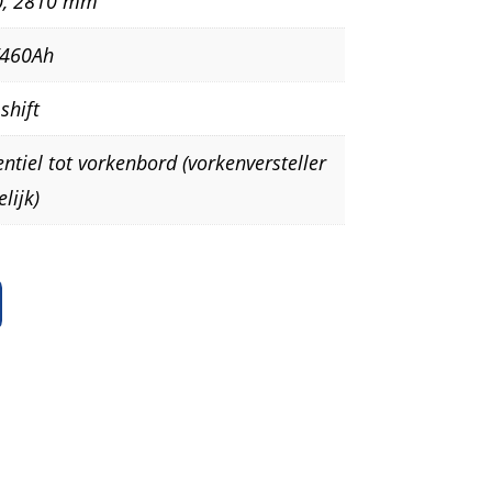
0, 2810 mm
/460Ah
shift
entiel tot vorkenbord (vorkenversteller
lijk)