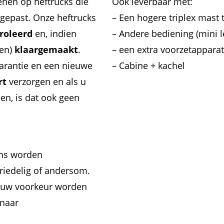
enen op heftrucks die
Ook leverbaar met:
gepast. Onze heftrucks
– Een hogere triplex mast
roleerd
en, indien
– Andere bediening (mini l
ren)
klaargemaakt
.
– een extra voorzetapparat
arantie en een nieuwe
– Cabine + kachel
rt
verzorgen en als u
en, is dat ook geen
ens worden
riedelig of andersom.
r uw voorkeur worden
 naar