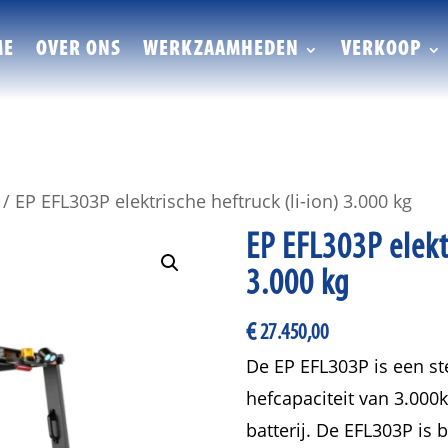
ME
OVER ONS
WERKZAAMHEDEN
VERKOOP
/ EP EFL303P elektrische heftruck (li-ion) 3.000 kg
EP EFL303P elektr
3.000 kg
€
27.450,00
De EP EFL303P is een st
hefcapaciteit van 3.000
batterij. De EFL303P is 