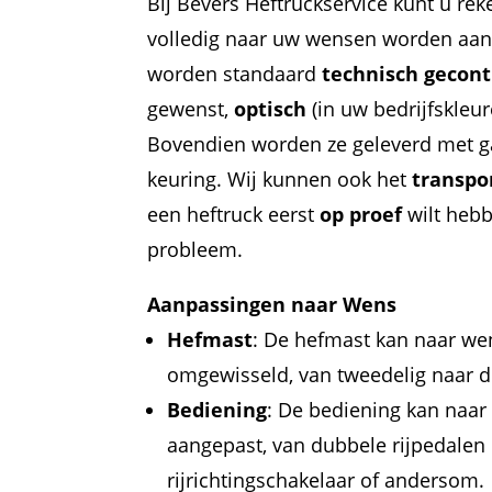
Bij Bevers Heftruckservice kunt u rek
volledig naar uw wensen worden aan
worden standaard
technisch gecont
gewenst,
optisch
(in uw bedrijfskleu
Bovendien worden ze geleverd met g
keuring. Wij kunnen ook het
transpo
een heftruck eerst
op proef
wilt hebb
probleem.
Aanpassingen naar Wens
Hefmast
: De hefmast kan naar w
omgewisseld, van tweedelig naar d
Bediening
: De bediening kan naa
aangepast, van dubbele rijpedalen
rijrichtingschakelaar of andersom.