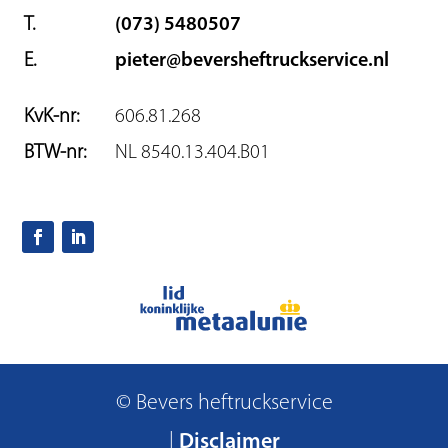
T.
(073) 5480507
E.
pieter@beversheftruckservice.nl
KvK-nr:
606.81.268
BTW-nr:
NL 8540.13.404.B01
© Bevers heftruckservice
|
Disclaimer