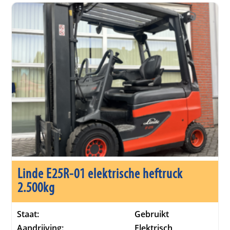
Linde E25R-01 elektrische heftruck
2.500kg
Staat:
Gebruikt
Aandrijving:
Elektrisch