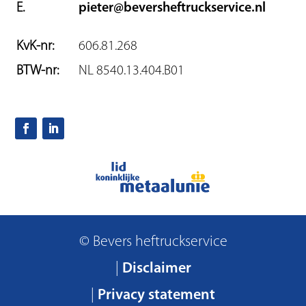
E.
pieter@beversheftruckservice.nl
KvK-nr:
606.81.268
BTW-nr:
NL 8540.13.404.B01
© Bevers heftruckservice
|
Disclaimer
|
Privacy statement