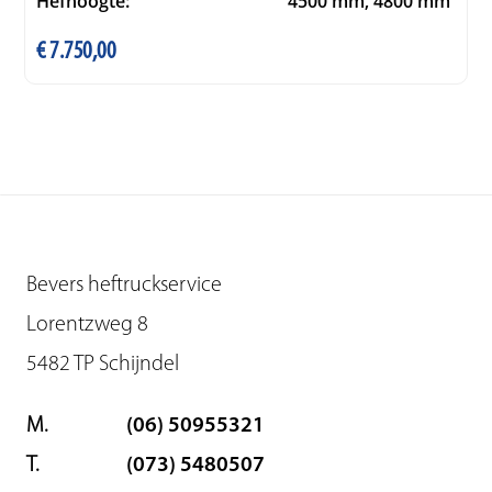
Hefhoogte:
4500 mm, 4800 mm
€
7.750,00
Bevers heftruckservice
Lorentzweg 8
5482 TP Schijndel
M.
(06) 50955321
T.
(073) 5480507