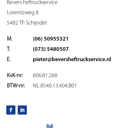
Bevers heftruckservice
Lorentzweg 8
5482 TP Schijndel
M.
(06) 50955321
T.
(073) 5480507
E.
pieter@beversheftruckservice.nl
KvK-nr:
606.81.268
BTW-nr:
NL 8540.13.404.B01